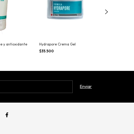
e y antioxidante
Hydrapore Crema Gel
Skimbioma Han
$35.500