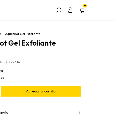
0
A
.
Aquashot Gel Exfoliante
t Gel Exfoliante
stos
$13.223,14
600
les
envío