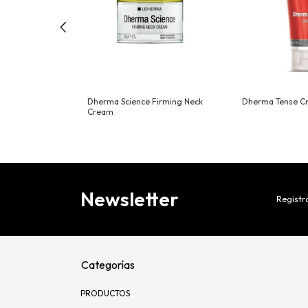
eanser
Dherma Science Firming Neck
Dherma Tense C
Cream
Newsletter
Registra
Categorías
PRODUCTOS