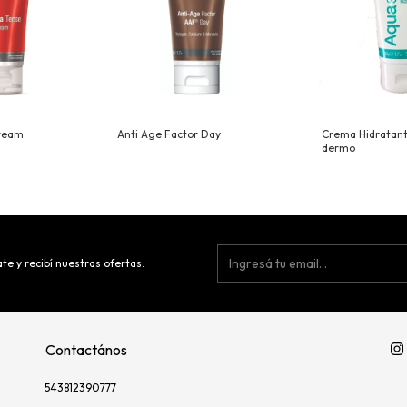
ream
Anti Age Factor Day
Crema Hidratant
dermo
te y recibí nuestras ofertas.
Contactános
543812390777