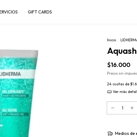
ERVICIOS
GIFT CARDS
Inicio
.
LIDHERM
Aquasho
$16.000
Precio sin impue
24
cuotas de
$1.
Ver más detal
Medios de 