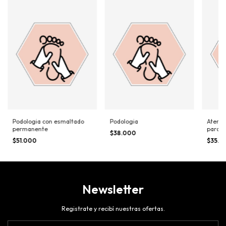
Podologia con esmaltado
Podologia
Atenci
permanente
para 
$38.000
$51.000
$35.0
Newsletter
Registrate y recibí nuestras ofertas.