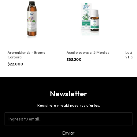
Aromablends - Bruma
Aceite esencial 3 Mentas
Loción
Corporal
y Ham
$53.200
$22.000
Newsletter
Registrate y recibí nuestras ofertas.