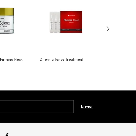
Firming Neck
Dherma Tense Treatment
Dherma Filler I