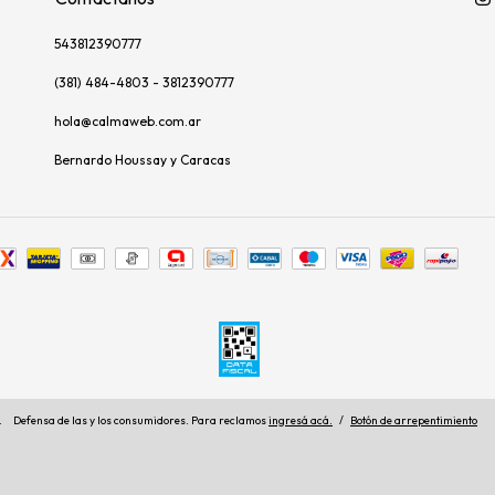
543812390777
(381) 484-4803 - 3812390777
hola@calmaweb.com.ar
Bernardo Houssay y Caracas
.
Defensa de las y los consumidores. Para reclamos
ingresá acá.
/
Botón de arrepentimiento