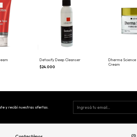
ream
Detoxify Deep Cleanser
Dherma Science 
Cream
$24.000
te y recibí nuestras ofertas.
Contactános