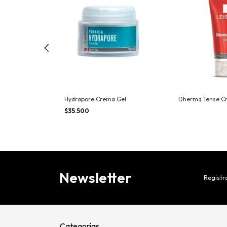
 Cream
Hydrapore Crema Gel
Dherma Tense C
$35.500
Newsletter
Registra
Categorías