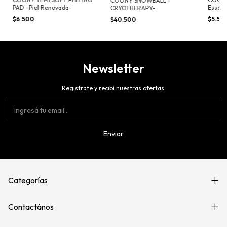
COONY SNOWBALL -
PAD -Piel Renovada-
Essen
CRYOTHERAPY-
$6.500
$5.50
$40.500
Newsletter
Registrate y recibí nuestras ofertas.
Categorías
Contactános