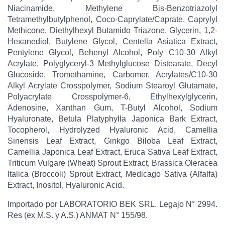
Niacinamide, Methylene Bis-Benzotriazolyl
Tetramethylbutylphenol, Coco-Caprylate/Caprate, Caprylyl
Methicone, Diethylhexyl Butamido Triazone, Glycerin, 1,2-
Hexanediol, Butylene Glycol, Centella Asiatica Extract,
Pentylene Glycol, Behenyl Alcohol, Poly C10-30 Alkyl
Acrylate, Polyglyceryl-3 Methylglucose Distearate, Decyl
Glucoside, Tromethamine, Carbomer, Acrylates/C10-30
Alkyl Acrylate Crosspolymer, Sodium Stearoyl Glutamate,
Polyacrylate Crosspolymer-6, Ethylhexylglycerin,
Adenosine, Xanthan Gum, T-Butyl Alcohol, Sodium
Hyaluronate, Betula Platyphylla Japonica Bark Extract,
Tocopherol, Hydrolyzed Hyaluronic Acid, Camellia
Sinensis Leaf Extract, Ginkgo Biloba Leaf Extract,
Camellia Japonica Leaf Extract, Eruca Sativa Leaf Extract,
Triticum Vulgare (Wheat) Sprout Extract, Brassica Oleracea
Italica (Broccoli) Sprout Extract, Medicago Sativa (Alfalfa)
Extract, Inositol, Hyaluronic Acid.
Importado por LABORATORIO BEK SRL. Legajo N° 2994.
Res (ex M.S. y A.S.) ANMAT N° 155/98.