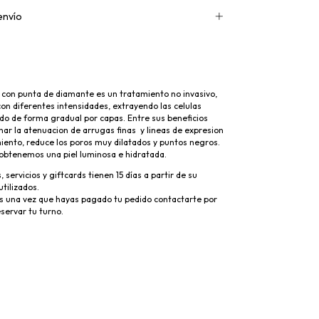
envío
l con punta de diamante es un tratamiento no invasivo,
 con diferentes intensidades, extrayendo las celulas
do de forma gradual por capas. Entre sus beneficios
r la atenuacion de arrugas finas y lineas de expresion
miento, reduce los poros muy dilatados y puntos negros.
obtenemos una piel luminosa e hidratada.
servicios y giftcards tienen 15 días a partir de su
tilizados.
una vez que hayas pagado tu pedido contactarte por
servar tu turno.