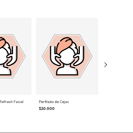
Refresh Facial
Perfilado de Cejas
Ondulación de 
$20.000
$17.000