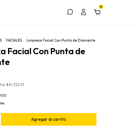
0
S
.
FACIALES
.
Limpieza Facial Con Punta de Diamante
a Facial Con Punta de
te
stos
$41.322,31
000
les