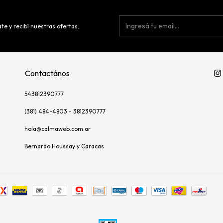
te y recibí nuestras ofertas.
Contactános
543812390777
(381) 484-4803 - 3812390777
hola@calmaweb.com.ar
Bernardo Houssay y Caracas